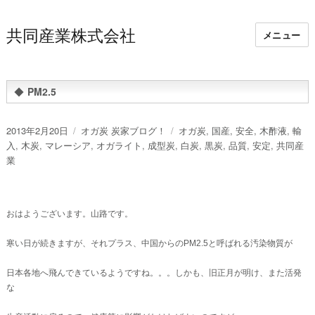
共同産業株式会社
メニュー
◆
PM2.5
投
カ
タ
2013年2月20日
オガ炭 炭家ブログ！
オガ炭
,
国産
,
安全
,
木酢液
,
輸
稿
テ
グ
入
,
木炭
,
マレーシア
,
オガライト
,
成型炭
,
白炭
,
黒炭
,
品質
,
安定
,
共同産
日:
ゴ
業
リ
ー
おはようございます。山路です。
寒い日が続きますが、それプラス、中国からのPM2.5と呼ばれる汚染物質が
日本各地へ飛んできているようですね。。。しかも、旧正月が明け、また活発
な