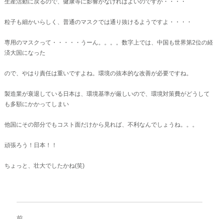
生産活動に戻るので、健康等に影響がなければよいのですが・・・・
粒子も細かいらしく、普通のマスクでは通り抜けるようですよ・・・・
専用のマスクって・・・・・うーん。。。。数字上では、中国も世界第2位の経
済大国になった
ので、やはり責任は重いですよね。環境の抜本的な改善が必要ですね。
製造業が衰退している日本は、環境基準が厳しいので、環境対策費がどうして
も多額にかかってしまい
他国にその部分でもコスト面だけから見れば、不利なんでしょうね。。。
頑張ろう！日本！！
ちょっと、壮大でしたかね(笑)
投
稿
前