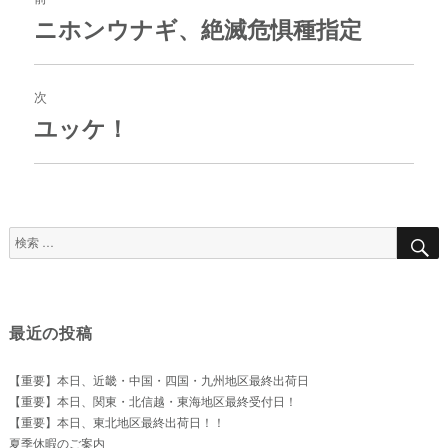
ナ
ニホンウナギ、絶滅危惧種指定
過
ビ
去
ゲ
の
ー
投
次
シ
稿:
ョ
ユッケ！
次
ン
の
投
稿:
検
索
対
象:
最近の投稿
【重要】本日、近畿・中国・四国・九州地区最終出荷日
【重要】本日、関東・北信越・東海地区最終受付日！
【重要】本日、東北地区最終出荷日！！
夏季休暇のご案内