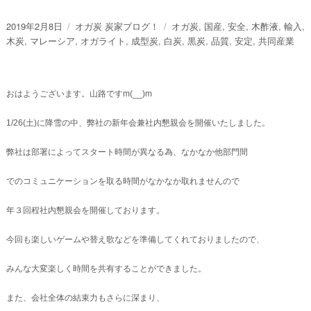
投
カ
タ
2019年2月8日
オガ炭 炭家ブログ！
オガ炭
,
国産
,
安全
,
木酢液
,
輸入
,
稿
テ
グ
木炭
,
マレーシア
,
オガライト
,
成型炭
,
白炭
,
黒炭
,
品質
,
安定
,
共同産業
日:
ゴ
リ
ー
おはようございます。山路ですm(__)m
1/26(土)に降雪の中、弊社の新年会兼社内懇親会を開催いたしました。
弊社は部署によってスタート時間が異なる為、なかなか他部門間
でのコミュニケーションを取る時間がなかなか取れませんので
年３回程社内懇親会を開催しております。
今回も楽しいゲームや替え歌などを準備してくれておりましたので、
みんな大変楽しく時間を共有することができました。
また、会社全体の結束力もさらに深まり、