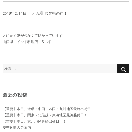
投
カ
2019年2月1日
オガ炭 お客様の声！
稿
テ
日:
ゴ
リ
とにかく灰が少なくて助かっています
ー
山口県 インド料理店 S 様
検
索
対
象:
最近の投稿
【重要】本日、近畿・中国・四国・九州地区最終出荷日
【重要】本日、関東・北信越・東海地区最終受付日！
【重要】本日、東北地区最終出荷日！！
夏季休暇のご案内