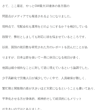
さて、ここ最近、やっとGW最大10連休の各方面の
問題点がメディアでも報道されるようになりました。
現時点で、宅配会社も運用をどのようにするか？を検討している
段階で、弊社としましても対応に頭を悩ませているところです。
以前、国別の祝日数を研究された方のレポートを読んだことがあ
りますが、日本は群を抜いて一斉に休日になる祝日が多く、
他国は縮小傾向なことに対して逆に増えているという論調でした。
少子高齢化で労働人口が減少していく中で、人員確保が難しく、
繁忙期と閑散期の差が大きいほど大変になるということも書いてあり、
平準化させる方が身体的、精神的そして経済的にもメリット
が大きいのではとありました。