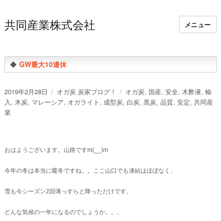
共同産業株式会社
メニュー
◆
GW最大10連休
投
カ
タ
2019年2月28日
オガ炭 炭家ブログ！
オガ炭
,
国産
,
安全
,
木酢液
,
輸
稿
テ
グ
入
,
木炭
,
マレーシア
,
オガライト
,
成型炭
,
白炭
,
黒炭
,
品質
,
安定
,
共同産
日:
ゴ
業
リ
ー
おはようございます。山路ですm(__)m
今年の冬は本当に暖冬ですね。。ここ山口でも凍結はほぼなく、
雪も今シーズン2回薄っすらと降っただけです。
どんな気候の一年になるのでしょうか。。。