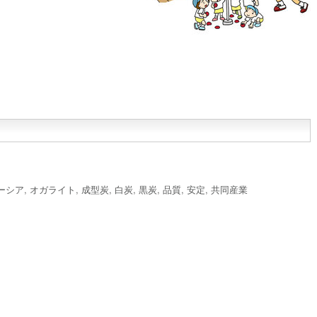
ーシア
,
オガライト
,
成型炭
,
白炭
,
黒炭
,
品質
,
安定
,
共同産業
、