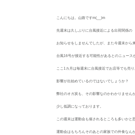
グ
リ
ー
こんにちは。山路ですm(__)m
先週末は久しぶりに台風接近による出荷関係の
お知らせをしませんでしたが、また今週末から
台風16号が接近する可能性があるとのニュース
ここ1カ月は毎週末に台風接近でお店等でも売り
影響が出始めているのではないでしょうか？
弊社のオガ炭も、その影響なのかわかりません
少し低調になっております。
この週末は運動会も催されるところも多いかと
運動会はもちろんそのあとの家族での外食なん