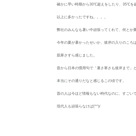
確かに早い時期から30℃超えをしたり、35℃を
以上に多かったですね。。。。
弊社のみんなも暑い中頑張ってくれて、何とか
今年の夏が暑かったせいか、彼岸の入りのころは
肌寒さすら感じました。
昔から日本の慣用句で「暑さ寒さも彼岸まで」
本当にその通りだなと感じるこの頃です。
昔の人は今ほど情報もない時代なのに、すごい
現代人も頑張らなけば(^^)/