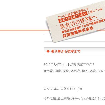
◆
暑さ寒さも彼岸まで
投
カ
2016年9月26日
オガ炭 炭家ブログ！
稿
テ
タ
オガ炭
,
国産
,
安全
,
木酢液
,
輸入
,
木炭
,
マレ
日:
ゴ
グ
リ
ー
こんにちは。山路ですm(__)m
今年の夏は史上最高に暑かったとの報道がされ