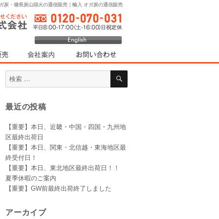
オガ炭・備長炭山頭火の通信販売｜輸入 オガ炭の通信販売
検
検
索
索
対
最近の投稿
象:
【重要】本日、近畿・中国・四国・九州地
区最終出荷日
【重要】本日、関東・北信越・東海地区最
終受付日！
【重要】本日、東北地区最終出荷日！！
夏季休暇のご案内
【重要】GW前最終出荷終了しました
アーカイブ