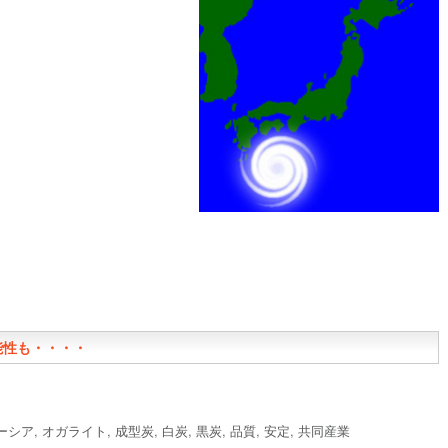
能性も・・・・
ーシア
,
オガライト
,
成型炭
,
白炭
,
黒炭
,
品質
,
安定
,
共同産業