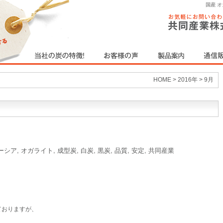
国産 
HOME
>
2016年
>
9月
ーシア
,
オガライト
,
成型炭
,
白炭
,
黒炭
,
品質
,
安定
,
共同産業
ておりますが、