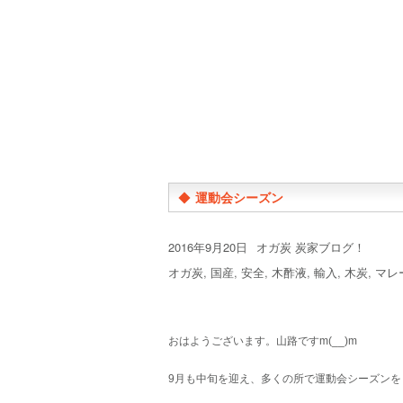
◆
運動会シーズン
投
カ
2016年9月20日
オガ炭 炭家ブログ！
稿
テ
タ
オガ炭
,
国産
,
安全
,
木酢液
,
輸入
,
木炭
,
マレ
日:
ゴ
グ
リ
ー
おはようございます。山路ですm(__)m
9月も中旬を迎え、多くの所で運動会シーズンを