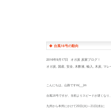
◆
台風16号の動向
投
カ
2016年9月17日
オガ炭 炭家ブログ！
稿
テ
タ
オガ炭
,
国産
,
安全
,
木酢液
,
輸入
,
木炭
,
マレ
日:
ゴ
グ
リ
ー
こんにちは。山路ですm(__)m
台風16号ですが、当初よりスピードが遅くなり
九州から本州にかけて20日(火)～21日(水)に