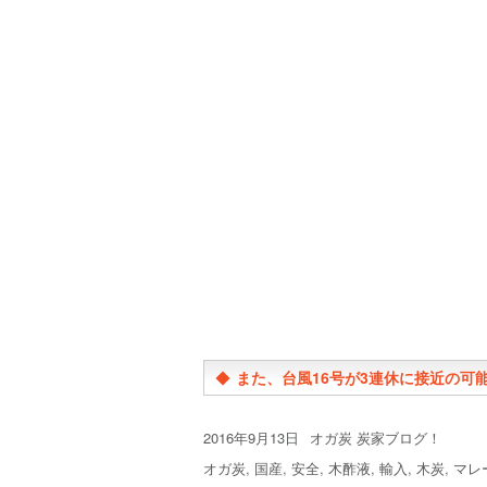
◆
また、台風16号が3連休に接近の可
投
カ
2016年9月13日
オガ炭 炭家ブログ！
稿
テ
タ
オガ炭
,
国産
,
安全
,
木酢液
,
輸入
,
木炭
,
マレ
日:
ゴ