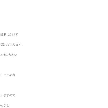
来週初にかけて
が流れております。
上げに大きな
が、ここの所
思いますので、
かも少し