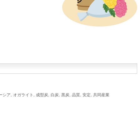
ーシア
,
オガライト
,
成型炭
,
白炭
,
黒炭
,
品質
,
安定
,
共同産業