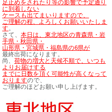
足止めをされたり等の影響で
予定通り
に到着しない
ケースも出てまいりますので、
ご理解の程、よろしくお願いいたしま
す
。
さて、
本日は、東北地区の青森県・岩
手県・秋田県・
山形県・宮城県・福島県の6県が
最終出荷になります。
尚、
荷物の増大と天候不順で、いつも
よりお届けする
までに日数を
頂く可能性が高くなって
おります
ので、
ご理解のほどお願い申し上げます。