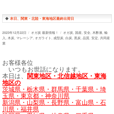
◆
本日、関東・北陸・東海地区最終出荷日
投
カ
タ
2023年12月22日
オガ炭 最新情報！
オガ炭
,
国産
,
安全
,
木酢液
,
輸
稿
テ
グ
入
,
木炭
,
マレーシア
,
オガライト
,
成型炭
,
白炭
,
黒炭
,
品質
,
安定
,
共同産
日:
ゴ
業
リ
ー
お客様各位
いつもお世話になります。
本日は、
関東地区・北信越地区・東海
地区の
茨城県・栃木県・群馬県・千葉県・埼
玉県・東京都・神奈川県
新潟県・山梨県・長野県・富山県・石
川県・福井県