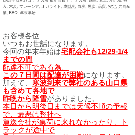
稿
テ
グ
入
,
木炭
,
マレーシア
,
オガライト
,
成型炭
,
白炭
,
黒炭
,
品質
,
安定
,
共同産
日:
ゴ
業
,
BBQ
,
年末年始
リ
ー
お客様各位
いつもお世話になります。
今回の年末年始は
宅配会社も12/29-1/4
までの間
配達不可である為、
この７日間は配達が困難
になります。
加えて、
寒波到来で弊社のある山口県
も含めて各地で
昨晩から降雪
がありました。
本日から明後日までは天候不順の予報
で、最悪は弊社へ
運送会社が集荷に来れなかったり、ト
ラックが途中で