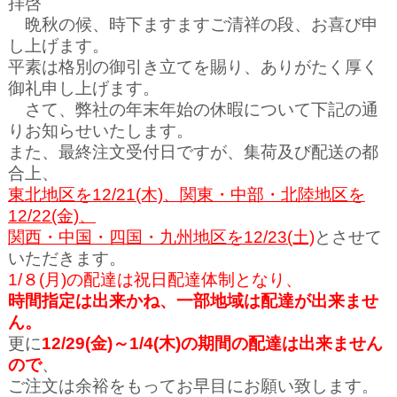
拝啓
晩秋の候、時下ますますご清祥の段、お喜び申
し上げます。
平素は格別の御引き立てを賜り、ありがたく厚く
御礼申し上げます。
さて、弊社の年末年始の休暇について下記の通
りお知らせいたします。
また、最終注文受付日ですが、集荷及び配送の都
合上、
東北地区を12/21(木)、関東・中部・北陸地区を
12/22(金)、
関西・中国・四国・九州地区を12/23(土)
とさせて
いただきます。
1/８(月)の配達は祝日配達体制となり、
時間指定は出来かね、一部地域は配達が出来ませ
ん。
更に
12/29(金)～1/4(木
)の期間の配達は出来ません
ので
、
ご注文は余裕を
もってお早目にお願い致します。