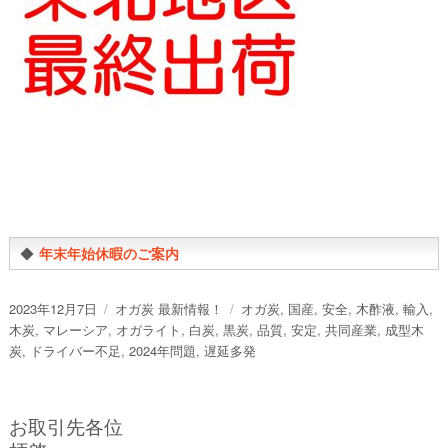
◆
年末年始休暇のご案内
投
カ
タ
2023年12月7日
オガ炭 最新情報！
オガ炭
,
国産
,
安全
,
木酢液
,
輸入
,
稿
テ
グ
木炭
,
マレーシア
,
オガライト
,
白炭
,
黒炭
,
品質
,
安定
,
共同産業
,
成型木
日:
ゴ
炭
,
ドライバー不足
,
2024年問題
,
遅延多発
リ
ー
お取引先各位