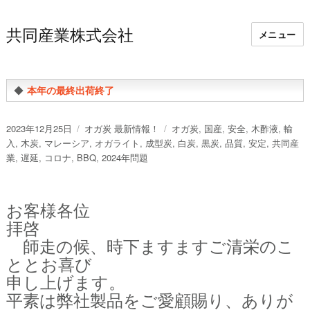
共同産業株式会社
メニュー
◆
本年の最終出荷終了
投
カ
タ
2023年12月25日
オガ炭 最新情報！
オガ炭
,
国産
,
安全
,
木酢液
,
輸
稿
テ
グ
入
,
木炭
,
マレーシア
,
オガライト
,
成型炭
,
白炭
,
黒炭
,
品質
,
安定
,
共同産
日:
ゴ
業
,
遅延
,
コロナ
,
BBQ
,
2024年問題
リ
ー
お客様各位
拝啓
師走の候、時下ますますご清栄のこ
ととお喜び
申し上げます。
平素は弊社製品をご愛顧賜り、ありが