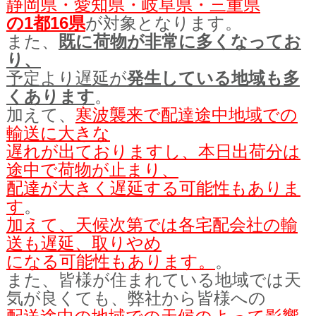
静岡県・愛知県・岐阜県・三重県
の1都16県
が対象となります。
また、
既に荷物が非常に多くなってお
り、
予定より遅延が
発生している地域も多
くあります
。
加えて、
寒波襲来で配達途中地域での
輸送に大きな
遅れが出ておりますし、本日出荷分は
途中で荷物が止まり、
配達が大きく遅延する可能性もありま
す
。
加えて、天候次第では各宅配会社の輸
送も遅延、取りやめ
になる可能性もあります。
。
また、皆様が住まれている地域では天
気が良くても、弊社から皆様への