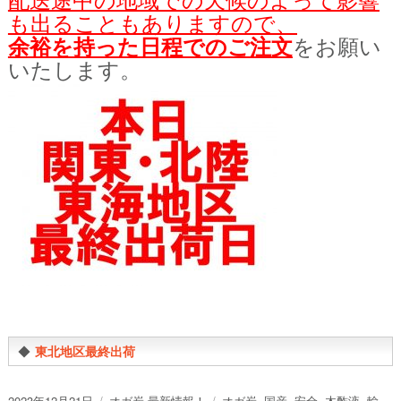
配送途中の地域での天候のよって影響
も出ることもありますので、
余裕を持った日程でのご注文
をお願い
いたします。
◆
東北地区最終出荷
投
カ
タ
2023年12月21日
オガ炭 最新情報！
オガ炭
,
国産
,
安全
,
木酢液
,
輸