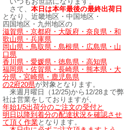
いつもお世話になります。
さて、
本日は本年最後
の最終出荷日
となり、近畿地区・中国地区・
四国地区・九州地区の
滋賀県・京都府・大阪府・奈良県・和
歌山県・兵庫県
岡山県・鳥取県・島根県・広島県・山
口県
香川県・愛媛県・徳島県・高知県
福岡県・佐賀県・長崎県・熊本県・大
分県・宮崎県・鹿児島県
の2府20県
が対象となります。
来週月曜日（12/25)から12/28まで弊
社は営業をしておりますが、
年始1/5出荷分のご注文の受付と
明日以降到着分の配達状況を確認させ
て頂く
作業
となります。
本日中に必ずご注文頂きますよう、