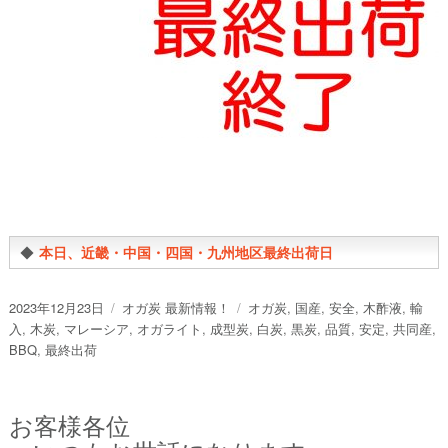
◆
本日、近畿・中国・四国・九州地区最終出荷日
投
カ
タ
2023年12月23日
オガ炭 最新情報！
オガ炭
,
国産
,
安全
,
木酢液
,
輸
稿
テ
グ
入
,
木炭
,
マレーシア
,
オガライト
,
成型炭
,
白炭
,
黒炭
,
品質
,
安定
,
共同産
,
日:
ゴ
BBQ
,
最終出荷
リ
ー
お客様各位