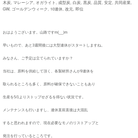
稿
テ
グ
木炭
,
マレーシア
,
オガライト
,
成型炭
,
白炭
,
黒炭
,
品質
,
安定
,
共同産業
,
日:
ゴ
GW
,
ゴールデンウィーク
,
10連休
,
改元
,
即位
リ
ー
おはようございます。山路ですm(__)m
早いもので、あと3週間後には大型連休がスタートしますね。
みなさん、ご予定は立てられていますか？
当社は、原料を供給して頂く、各製材所さんが9連休を
取られるところも多く、原料が確保できないこともあり
生産を5/1よりストップせざるを得ない状況です。
メンテナンスも行いますし、連休直前直後は大混乱
すると思われますので、現在必要なモノのリストアップと
発注を行っているところです。