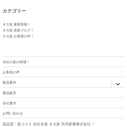
カテゴリー
オガ炭 最新情報！
オガ炭 炭家ブログ！
オガ炭 お客様の声！
当社の炭の特徴！
お客様の声
サ
製品案内
ブ
メ
ニ
通信販売
ュ
ー
を
会社案内
展
開
お問い合わせ
高品質・低コスト 自社生産 オガ炭 共同産業株式会社