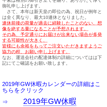
平素は格別の御引き立てを賜り、ありがたく厚く
御礼申し上げます。
さて、本年は
新天皇の即位の為、祝日が例年と
は全く異なり、最大10連休となりました。
連休前後の荷量が過去に経験したことのない、想
像を絶する量になることが予想されます。
その為、予定通りにお届けが出来ない場合が多発
する可能性が大きく、
皆様にも余裕をもってご注文いただきますようご
協力の程、お願い申し上げます。
なお、運送会社の配達体制の詳細についてはは下
記にてご確認をお願い致します。
2019年GW休暇カレンダーの詳細はこ
ちらをクリック
2019年GW休暇
⇒