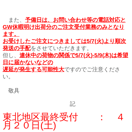
また、
予備日は、お問い合わせ等の電話対応と
GW休暇明け出荷分のご注文受付業務のみとなり
ます。
お受けしたご注文につきましては5/7(火)より順次
発送の手配
をさせていただきます。
但し、
連休中の荷物の関係で5/7(火)-5/9(木)は希望
日に届かないなどの
遅延が発生する可能性大
ですのでご注意くださ
い。
敬具
記
東北地区最終受付 ： ４
月２０日(土)