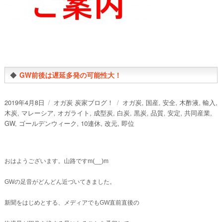
◆
GW前後は遅延多発の可能性大！
投
カ
タ
2019年4月8日
オガ炭 炭家ブログ！
オガ炭
,
国産
,
安全
,
木酢液
,
輸入
,
稿
テ
グ
木炭
,
マレーシア
,
オガライト
,
成型炭
,
白炭
,
黒炭
,
品質
,
安定
,
共同産業
,
日:
ゴ
GW
,
ゴールデンウィーク
,
10連休
,
改元
,
即位
リ
ー
おはようございます。山路ですm(__)m
GWの足音がどんどん近づいてきました。
新聞をはじめとする、メディアでもGW直前直後の