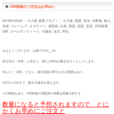
◆
GW前後のご注文はお早めに
投
カ
タ
2019年4月4日
オガ炭 炭家ブログ！
オガ炭
,
国産
,
安全
,
木酢液
,
輸入
,
稿
テ
グ
木炭
,
マレーシア
,
オガライト
,
成型炭
,
白炭
,
黒炭
,
品質
,
安定
,
共同産業
,
日:
ゴ
GW
,
ゴールデンウィーク
,
10連休
,
改元
,
即位
リ
ー
おはようございます。山路ですm(__)m
新元号が「令和」に決まり、新たな時代が動き出そうとしています。
5/1より「令和」となり、新天皇様が即位される関係もあり、
4/27から5/6まで、最大10連休を迎えます。
その関係もあり、GW前後の宅配便の荷量は想像を絶する
数量になると予想されますので、とに
かくお早めにご注文と