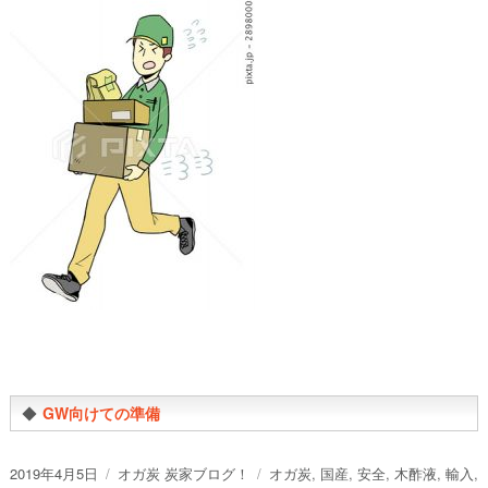
◆
GW向けての準備
投
カ
タ
2019年4月5日
オガ炭 炭家ブログ！
オガ炭
,
国産
,
安全
,
木酢液
,
輸入
,