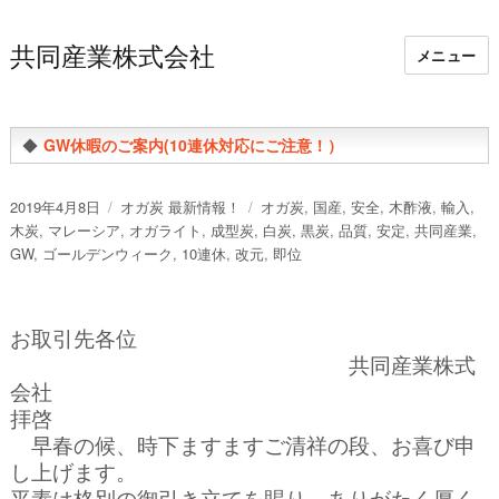
共同産業株式会社
メニュー
◆
GW休暇のご案内(10連休対応にご注意！）
投
カ
タ
2019年4月8日
オガ炭 最新情報！
オガ炭
,
国産
,
安全
,
木酢液
,
輸入
,
稿
テ
グ
木炭
,
マレーシア
,
オガライト
,
成型炭
,
白炭
,
黒炭
,
品質
,
安定
,
共同産業
,
日:
ゴ
GW
,
ゴールデンウィーク
,
10連休
,
改元
,
即位
リ
ー
お取引先各位
共同産業株式
会社
拝啓
早春の候、時下ますますご清祥の段、お喜び申
し上げます。