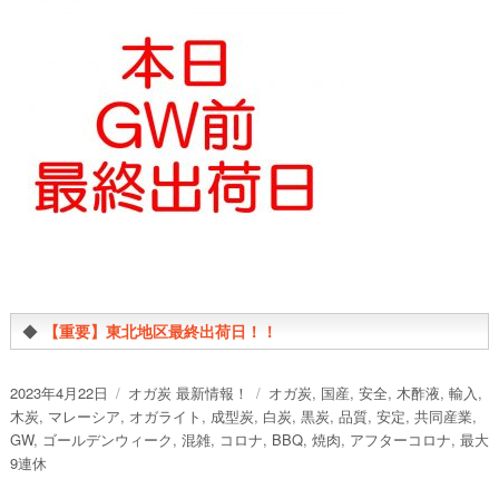
◆
【重要】東北地区最終出荷日！！
投
カ
タ
2023年4月22日
オガ炭 最新情報！
オガ炭
,
国産
,
安全
,
木酢液
,
輸入
,
稿
テ
グ
木炭
,
マレーシア
,
オガライト
,
成型炭
,
白炭
,
黒炭
,
品質
,
安定
,
共同産業
,
日:
ゴ
GW
,
ゴールデンウィーク
,
混雑
,
コロナ
,
BBQ
,
焼肉
,
アフターコロナ
,
最大
リ
9連休
ー