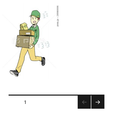
投
稿
ページ
1
ナ
次の