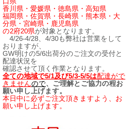
口県
香川県・愛媛県・徳島県・高知県
福岡県・佐賀県・長崎県・熊本県・大
分県・宮崎県・鹿児島県
の2府20県
が対象となります。
4/26-4/28、4/30も弊社は営業をして
おりますが、
GW明けの5/6出荷分のご注文の受付と
配達状況を
確認させて頂く
作業となります。
全ての地域で5/1及び5/3-5/5は
配達がで
きません
の
で
、ご理解とご協力の程
お
願い申し上げます。
本日中に必ずご注文頂きますよう、お
願い申し上げます。