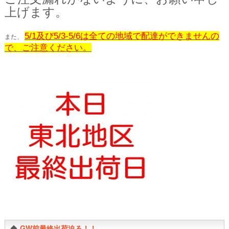
上げます。
5/1及び5/3-5/6は全ての地域で配達ができませんの
また、
で、ご注意ください。
◆
GW前最終出荷迫る！！