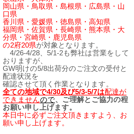
岡山県・鳥取県・島根県・広島県・山
口県
香川県・愛媛県・徳島県・高知県
福岡県・佐賀県・長崎県・熊本県・大
分県・宮崎県・鹿児島県
の2府20県
が対象となります。
4/26-4/28、5/1-2も弊社は営業をして
おりますが、
GW明けの5/8出荷分のご注文の受付と
配達状況を
確認させて頂く
作業となります。
全ての地域で4/30及び5/3-5/7は
配達が
できません
の
で
、ご理解とご協力の程
お願い申し上げます。
本日中に必ずご注文頂きますよう、お
願い申し上げます。