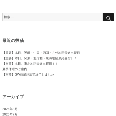
ビ
ペー
ゲ
ジ
ー
シ
検
ョ
索
ン
対
象:
最近の投稿
【重要】本日、近畿・中国・四国・九州地区最終出荷日
【重要】本日、関東・北信越・東海地区最終受付日！
【重要】本日、東北地区最終出荷日！！
夏季休暇のご案内
【重要】GW前最終出荷終了しました
アーカイブ
2026年8月
2026年7月