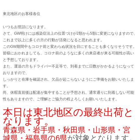
東北地区のお客様各位
いつもお世話になります。
さて、GW明けには感染症法上の位置づけが2類から5類に変更になりますので、
これまで以上に多くの方の行動が活発になると思われます。
このGW期間中もコロナ前と変わらぬ状況を目にすることも多くなりそうです。
皆様におかれましても、コロナ前のようなに多くの来店者が来る可能性が高い
と予想しております。
また、運送の方もドライバー不足等で、到着までに日数がかかるようになって
おりますので、
しっかりと在庫を確認され、欠品が起こらないようにご準備をお願いいたしま
す。
尚、休暇直前後は配達が集中することが予想され、通常通りに到着しない可能
性もありますので、ご理解とご協力の程よろしくお願いいたします。
本日は東北地区の最終出荷と
なります。
青森県・岩手県・秋田県・山形県・宮
城県・福島県の6県
が
対象となります。