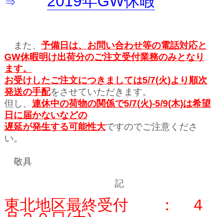
2019年GW休暇
⇒
また、
予備日は、お問い合わせ等の電話対応と
GW休暇明け出荷分のご注文受付業務のみとなり
ます。
お受けしたご注文につきましては5/7(火)より順次
発送の手配
をさせていただきます。
但し、
連休中の荷物の関係で5/7(火)-5/9(木)は希望
日に届かないなどの
遅延が発生する可能性大
ですのでご注意くださ
い。
敬具
記
東北地区最終受付 ： ４