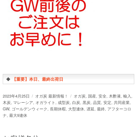
◆
【重要】本日、最終出荷日
投
カ
タ
2023年4月25日
オガ炭 最新情報！
オガ炭
,
国産
,
安全
,
木酢液
,
輸入
,
稿
テ
グ
木炭
,
マレーシア
,
オガライト
,
成型炭
,
白炭
,
黒炭
,
品質
,
安定
,
共同産業
,
日:
ゴ
GW
,
ゴールデンウィーク
,
長期休暇
,
大型連休
,
遅延
,
最終
,
アフターコロ
リ
ナ
,
最大9連休
ー