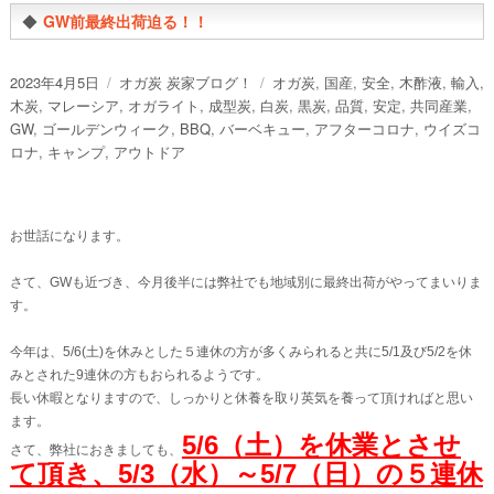
◆
GW前最終出荷迫る！！
投
カ
タ
2023年4月5日
オガ炭 炭家ブログ！
オガ炭
,
国産
,
安全
,
木酢液
,
輸入
,
稿
テ
グ
木炭
,
マレーシア
,
オガライト
,
成型炭
,
白炭
,
黒炭
,
品質
,
安定
,
共同産業
,
日:
ゴ
GW
,
ゴールデンウィーク
,
BBQ
,
バーベキュー
,
アフターコロナ
,
ウイズコ
リ
ロナ
,
キャンプ
,
アウトドア
ー
お世話になります。
さて、GWも近づき、今月後半には弊社でも地域別に最終出荷がやってまいりま
す。
今年は、5/6(土)を休みとした５連休の方が多くみられると共に5/1及び5/2を休
みとされた9連休の方もおられるようです。
長い休暇となりますので、しっかりと休養を取り英気を養って頂ければと思い
ます。
5/6（土）を休業とさせ
さて、弊社におきましても、
て頂き、5/3（水）～5/7（日）の５連休