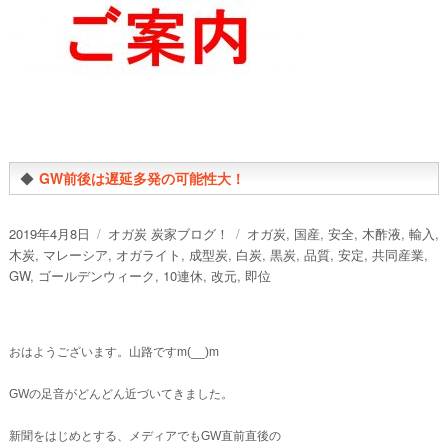
◆
GW前後は遅延多発の可能性大！
投
カ
タ
2019年4月8日
オガ炭 炭家ブログ！
オガ炭
,
国産
,
安全
,
木酢液
,
輸入
,
稿
テ
グ
木炭
,
マレーシア
,
オガライト
,
成型炭
,
白炭
,
黒炭
,
品質
,
安定
,
共同産業
,
日:
ゴ
GW
,
ゴールデンウィーク
,
10連休
,
改元
,
即位
リ
ー
おはようございます。山路ですm(__)m
GWの足音がどんどん近づいてきました。
新聞をはじめとする、メディアでもGW直前直後の