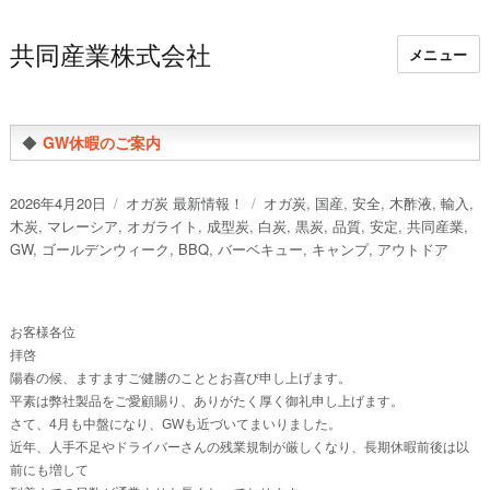
共同産業株式会社
メニュー
◆
GW休暇のご案内
投
カ
タ
2026年4月20日
オガ炭 最新情報！
オガ炭
,
国産
,
安全
,
木酢液
,
輸入
,
稿
テ
グ
木炭
,
マレーシア
,
オガライト
,
成型炭
,
白炭
,
黒炭
,
品質
,
安定
,
共同産業
,
日:
ゴ
GW
,
ゴールデンウィーク
,
BBQ
,
バーベキュー
,
キャンプ
,
アウトドア
リ
ー
お客様各位
拝啓
陽春の候、ますますご健勝のこととお喜び申し上げます。
平素は弊社製品をご愛顧賜り、ありがたく厚く御礼申し上げます。
さて、4月も中盤になり、GWも近づいてまいりました。
近年、人手不足やドライバーさんの残業規制が厳しくなり、長期休暇前後は以
前にも増して