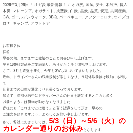
投
カ
タ
2025年3月25日
オガ炭 最新情報！
オガ炭
,
国産
,
安全
,
木酢液
,
輸入
,
稿
テ
グ
木炭
,
マレーシア
,
オガライト
,
成型炭
,
白炭
,
黒炭
,
品質
,
安定
,
共同産業
,
日:
ゴ
GW
,
ゴールデンウィーク
,
BBQ
,
バーベキュー
,
アフターコロナ
,
ウイズコ
リ
ロナ
,
キャンプ
,
アウトドア
ー
お客様各位
拝啓
早春の候、ますますご健勝のこととお喜び申し上げます。
平素は弊社製品をご愛顧賜り、ありがたく厚く御礼申し上げます。
さて、3月も終盤を迎え、今年もGWも近づいてまいりました。
近年、ドライバーさんの残業規制が厳しくなり、長期休暇前後は以前にも増し
て
到着までの日数が通常よりも長くなっております。
加えて、長期休暇中にドライバーさんの休日を設定するところも多く
以前のようには荷物が動かなくなりました。
皆様にも「これまでとは違う」と言う認識をして頂き、早めの
ご注文を頂きますよう、よろしくお願い申し上げます。
5/3（日）～5/6（火）の
さて、弊社におきましては、
カレンダー通りのお休み
となります。