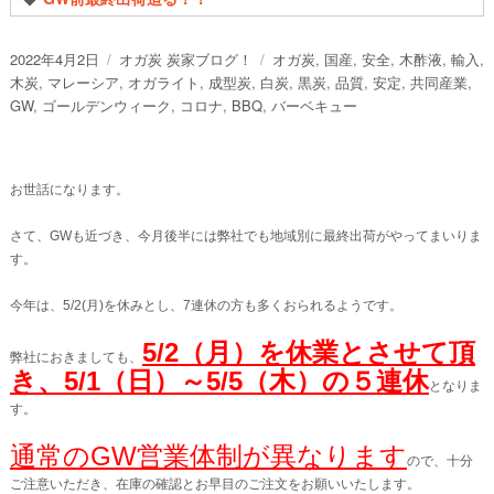
投
カ
タ
2022年4月2日
オガ炭 炭家ブログ！
オガ炭
,
国産
,
安全
,
木酢液
,
輸入
,
稿
テ
グ
木炭
,
マレーシア
,
オガライト
,
成型炭
,
白炭
,
黒炭
,
品質
,
安定
,
共同産業
,
日:
ゴ
GW
,
ゴールデンウィーク
,
コロナ
,
BBQ
,
バーベキュー
リ
ー
お世話になります。
さて、GWも近づき、今月後半には弊社でも地域別に最終出荷がやってまいりま
す。
今年は、5/2(月)を休みとし、7連休の方も多くおられるようです。
5/2（月）を休業とさせて頂
弊社におきましても、
き、5/1（日）～5/5（木）の５連休
となりま
す。
通常のGW営業体制が異なります
ので、十分
ご注意いただき、在庫の確認とお早目のご注文をお願いいたします。