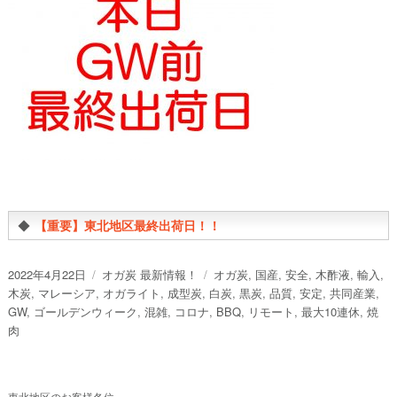
◆
【重要】東北地区最終出荷日！！
投
カ
タ
2022年4月22日
オガ炭 最新情報！
オガ炭
,
国産
,
安全
,
木酢液
,
輸入
,
稿
テ
グ
木炭
,
マレーシア
,
オガライト
,
成型炭
,
白炭
,
黒炭
,
品質
,
安定
,
共同産業
,
日:
ゴ
GW
,
ゴールデンウィーク
,
混雑
,
コロナ
,
BBQ
,
リモート
,
最大10連休
,
焼
リ
肉
ー