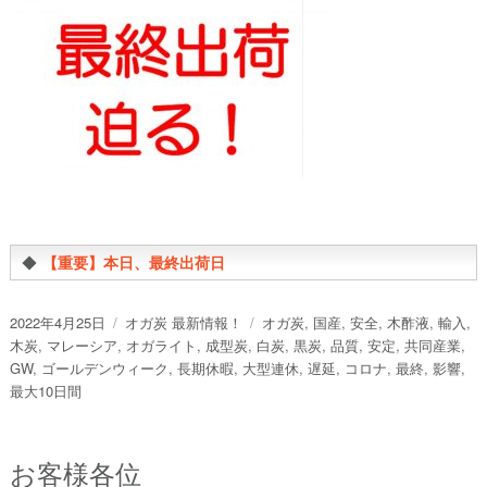
◆
【重要】本日、最終出荷日
投
カ
タ
2022年4月25日
オガ炭 最新情報！
オガ炭
,
国産
,
安全
,
木酢液
,
輸入
,
稿
テ
グ
木炭
,
マレーシア
,
オガライト
,
成型炭
,
白炭
,
黒炭
,
品質
,
安定
,
共同産業
,
日:
ゴ
GW
,
ゴールデンウィーク
,
長期休暇
,
大型連休
,
遅延
,
コロナ
,
最終
,
影響
,
リ
最大10日間
ー
お客様各位