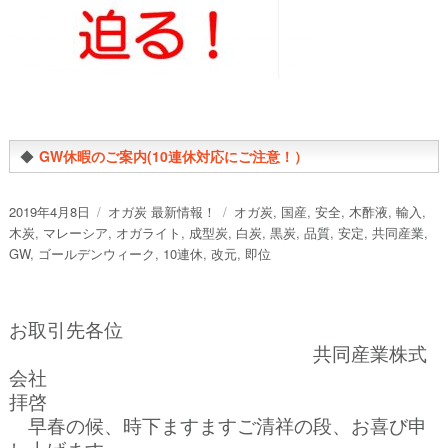
◆
GW休暇のご案内(10連休対応にご注意！）
投
カ
タ
2019年4月8日
オガ炭 最新情報！
オガ炭
,
国産
,
安全
,
木酢液
,
輸入
,
稿
テ
グ
木炭
,
マレーシア
,
オガライト
,
成型炭
,
白炭
,
黒炭
,
品質
,
安定
,
共同産業
,
日:
ゴ
GW
,
ゴールデンウィーク
,
10連休
,
改元
,
即位
リ
ー
お取引先各位
共同産業株式
会社
拝啓
早春の候、時下ますますご清祥の段、お喜び申