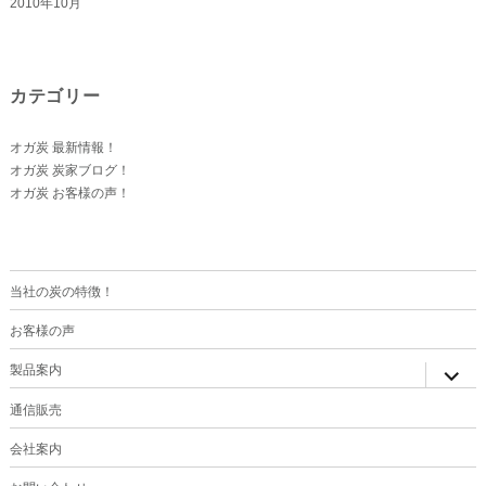
2010年10月
カテゴリー
オガ炭 最新情報！
オガ炭 炭家ブログ！
オガ炭 お客様の声！
当社の炭の特徴！
お客様の声
サ
製品案内
ブ
メ
ニ
通信販売
ュ
ー
を
会社案内
展
開