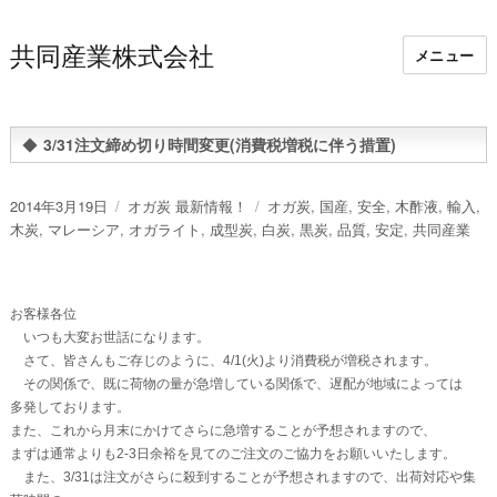
共同産業株式会社
メニュー
◆
3/31注文締め切り時間変更(消費税増税に伴う措置)
投
カ
タ
2014年3月19日
オガ炭 最新情報！
オガ炭
,
国産
,
安全
,
木酢液
,
輸入
,
稿
テ
グ
木炭
,
マレーシア
,
オガライト
,
成型炭
,
白炭
,
黒炭
,
品質
,
安定
,
共同産業
日:
ゴ
リ
ー
お客様各位
いつも大変お世話になります。
さて、皆さんもご存じのように、4/1(火)より消費税が増税されます。
その関係で、既に荷物の量が急増している関係で、遅配が地域によっては
多発しております。
また、これから月末にかけてさらに急増することが予想されますので、
まずは通常よりも2-3日余裕を見てのご注文のご協力をお願いいたします。
また、3/31は注文がさらに殺到することが予想されますので、出荷対応や集