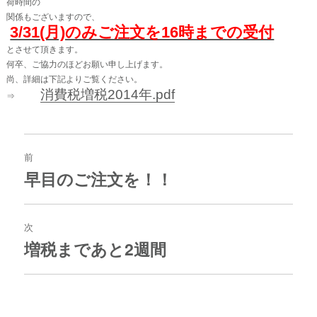
荷時間の
関係もございますので、
3/31(月)のみご注文を16時までの受付
とさせて頂きます。
何卒、ご協力のほどお願い申し上げます。
尚、詳細は下記よりご覧ください。
消費税増税2014年.pdf
⇒
投
稿
前
ナ
早目のご注文を！！
過
ビ
去
ゲ
の
ー
投
次
シ
稿:
ョ
増税まであと2週間
次
ン
の
投
稿: