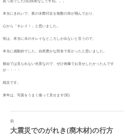
真っ黒でした(笑)技術なしですね。。。
本当にきれいで、夜の水際付近を無数の蛍が飛んでおり、
心から「キレイ！」と思いました。
蛍は、本当に水のキレイなところしか出ないと言うので、
本当に感動的でした。自然豊かな田舎で良かったと思いました。
都会では見られない光景なので、ぜひ画像でお見せしたかったんです
が・・・・
残念です。
来年は、写真をうまく撮って見せます(笑)
投
稿
前
ナ
大震災でのがれき(廃木材)の行方
過
ビ