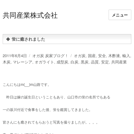
共同産業株式会社
メニュー
◆
蛍に癒されました
投
カ
タ
2011年6月4日
オガ炭 炭家ブログ！
オガ炭
,
国産
,
安全
,
木酢液
,
輸入
,
稿
テ
グ
木炭
,
マレーシア
,
オガライト
,
成型炭
,
白炭
,
黒炭
,
品質
,
安定
,
共同産業
日:
ゴ
リ
ー
こんにちはm(__)m山路です。
昨日は嫁の誕生日ということもあり、山口市の蛍の名所でもある
一の坂川付近で食事をした後、蛍を鑑賞してきました。
皆さんにも癒されてもらおうと写真を撮りましたが。。。。