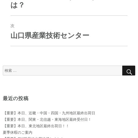
去
は？
ゲ
の
ー
投
シ
稿:
ョ
次
ン
山口県産業技術センター
次
の
投
稿:
検
索
対
象:
最近の投稿
【重要】本日、近畿・中国・四国・九州地区最終出荷日
【重要】本日、関東・北信越・東海地区最終受付日！
【重要】本日、東北地区最終出荷日！！
夏季休暇のご案内