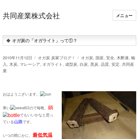
共同産業株式会社
メニュー
◆
オガ炭の「オガライト」って①？
投
カ
タ
2010年11月12日
オガ炭 炭家ブログ！
オガ炭
,
国産
,
安全
,
木酢液
,
輸
稿
テ
グ
入
,
木炭
,
マレーシア
,
オガライト
,
成型炭
,
白炭
,
黒炭
,
品質
,
安定
,
共同産
日:
ゴ
業
リ
ー
おはようございます。
鍋
寒い
ので毎晩、
でもいいかなと思っ
山路
ている
です。
最低気温
いつの間にかに、