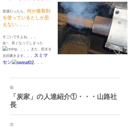
何か接着剤
普通だったら、
を使っているとしか思
えない
。。。。
すごいですよね。。。
あ~、長くなってしまった
。。。。また、続きを
スミマ
次回書きます。。。
セン
。。。
投
稿
前
ナ
「炭家」の人達紹介①・・・山路社
過
ビ
去
長
ゲ
の
ー
投
シ
稿:
ョ
次
ン