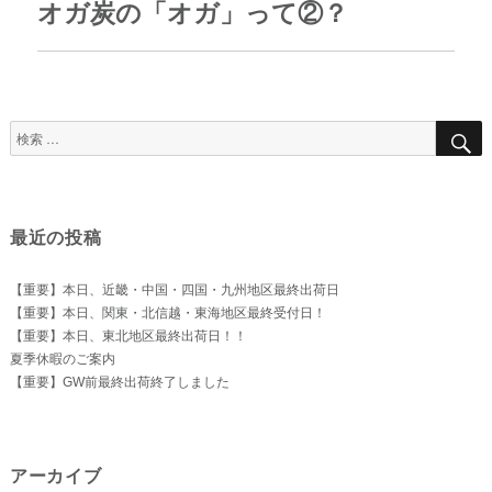
オガ炭の「オガ」って②？
次
の
投
稿:
検
索
対
象:
最近の投稿
【重要】本日、近畿・中国・四国・九州地区最終出荷日
【重要】本日、関東・北信越・東海地区最終受付日！
【重要】本日、東北地区最終出荷日！！
夏季休暇のご案内
【重要】GW前最終出荷終了しました
アーカイブ