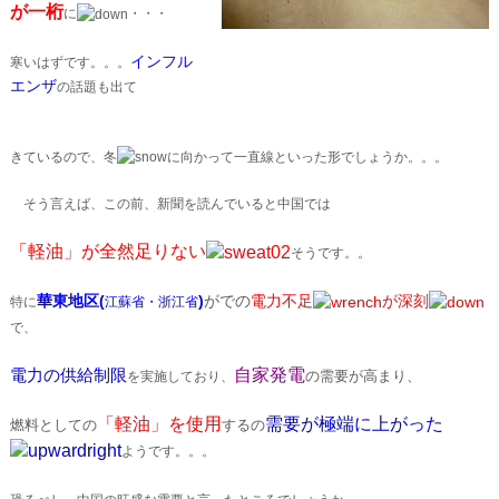
が一桁
に
・・・
インフル
寒いはずです。。。
エンザ
の話題も出て
きているので、冬
に向かって一直線といった形でしょうか。。。
そう言えば、この前、新聞を読んでいると中国では
「軽油」が全然足りない
そうです。。
華東地区(
)
がでの
電力不足
が深刻
特に
江蘇省・浙江省
で、
電力の供給制限
自家発電
の需要が高まり、
を実施しており、
「軽油」を使用
需要が極端に上がった
燃料としての
するの
ようです。。。