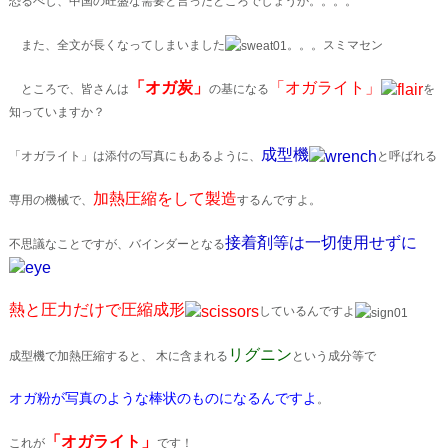
恐るべし、中国の旺盛な需要と言ったところでしょうか。。。。
また、全文が長くなってしまいました
。。。スミマセン
「オガ炭」
「オガライト」
ところで、皆さんは
の基になる
を
知っていますか？
成型機
「オガライト」は添付の写真にもあるように、
と呼ばれる
加熱圧縮をして製造
専用の機械で、
するんですよ。
接着剤等は一切使用せずに
不思議なことですが、バインダーとなる
熱と圧力だけで圧縮成形
しているんですよ
リグニン
成型機で加熱圧縮すると、 木に含まれる
という成分等で
オガ粉が写真のような棒状のものになるんですよ
。
「オガライト」
これが
です！