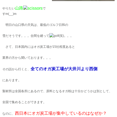
山路
やりたい
で
すm(__)m
明日の山口県の天気は、最低のゴルフ日和の
雪だそうです。。。合間を縫って
(笑)。。。
さて、日本国内にはオガ炭工場が15社程度あると
業界の方から聞いております。。。
全てのオガ炭工場が大井川より
西側
その話から行くと、
にあります。
製材所は全国各所にあるので、原料となるオガ粉は十分かどうかは別として、
全国で集めることができます。
西日本にオガ炭工場が集中しているのはなぜか？
なのに、