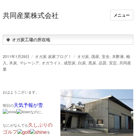
共同産業株式会社
メニュー
◆
オガ炭工場の所在地
投
カ
タ
2011年1月29日
オガ炭 炭家ブログ！
オガ炭
,
国産
,
安全
,
木酢液
,
輸
稿
テ
グ
入
,
木炭
,
マレーシア
,
オガライト
,
成型炭
,
白炭
,
黒炭
,
品質
,
安定
,
共同産
日:
ゴ
業
リ
ー
おはようございます。
天気予報が雪
明日の
なのに、
久しぶりの
なにがなんでも
ゴルフ
を