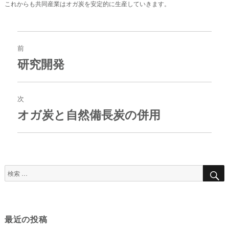
これからも共同産業はオガ炭を安定的に生産していきます。
投
稿
前
ナ
研究開発
過
ビ
去
ゲ
の
ー
投
次
シ
稿:
ョ
オガ炭と自然備長炭の併用
次
ン
の
投
稿:
検
索
対
象:
最近の投稿