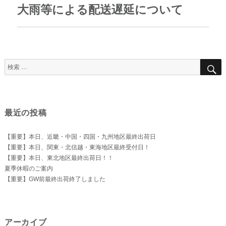
ョ
大雨等による配送遅延について
次
ン
の
投
稿:
検
索
対
象:
最近の投稿
【重要】本日、近畿・中国・四国・九州地区最終出荷日
【重要】本日、関東・北信越・東海地区最終受付日！
【重要】本日、東北地区最終出荷日！！
夏季休暇のご案内
【重要】GW前最終出荷終了しました
アーカイブ