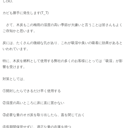
し(笑)、
カビも勝手に発生します(T_T)
さて、木炭もこの梅雨の湿度の高い季節が大嫌いと言うことは皆さんもよく
ご存知かと思います。
炭には、たくさんの微細な孔があり、これが吸湿や臭いの吸着に効果があると
いわれています。
特に、木炭を燃料として使用する弊社の多くのお客様にとっては「吸湿」が影
響を受けます。
対策としては、
①開封したらできるだけ早く使用する
②湿度の高いところに床に直に置かない
③必要な量のオガ炭を取り出したら、蓋を閉じておく
④長期間保管せずに、適正な量の在庫を持つ