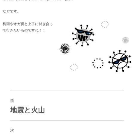
などです。
梅雨やオガ炭と上手に付き合
っ
て行きたいものですね！！
投
稿
前
ナ
地震と火山
過
ビ
去
ゲ
の
ー
投
次
シ
稿: