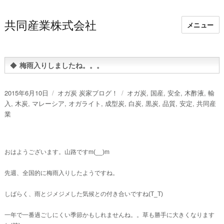
共同産業株式会社
メニュー
◆
梅雨入りしましたね。。。
投
カ
タ
2015年6月10日
オガ炭 炭家ブログ！
オガ炭
,
国産
,
安全
,
木酢液
,
輸
稿
テ
グ
入
,
木炭
,
マレーシア
,
オガライト
,
成型炭
,
白炭
,
黒炭
,
品質
,
安定
,
共同産
日:
ゴ
業
リ
ー
おはようございます。山路ですm(__)m
先週、全国的に梅雨入りしたようですね。
しばらく、雨とジメジメした気候との付き合いですね(T_T)
一年で一番過ごしにくい季節かもしれませんね。。草も勝手に大きくなります