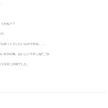
。。
ょうかね？？
ので、
がらゆっくりしたいものですね。。。
火力の為、おいしいですしね(^_^)v
思う今日この頃でした。