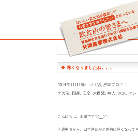
◆
寒くなりましたね。。。
投
カ
2014年11月15日
オガ炭 炭家ブログ！
稿
テ
タ
オガ炭
,
国産
,
安全
,
木酢液
,
輸入
,
木炭
,
マレ
日:
ゴ
グ
リ
ー
こんにちは。山路ですm(__)m
今週中頃から、日本列島が全体的に寒くなって