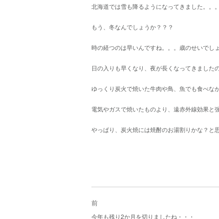
北海道では雪も降るようになってきました。。
もう、冬なんでしょうか？？？
時の経つのは早いんですね。。。歳のせいでし
日の入りも早くなり、夜が長くなってきました
ゆっくり炭火で焼いた牛肉や鳥、魚でも食べな
電気やガスで焼いたものより、遠赤外線効果と強い
やっぱり、炭火焼には焼酎のお湯割りかな？と
投
稿
前
ナ
過
今年も残り2か月を切りましたね・・・