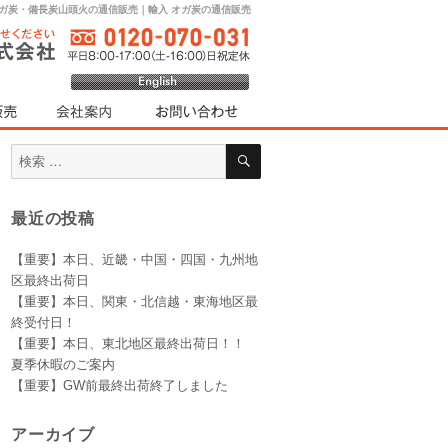
オガ炭・備長炭山頭火の通信販売｜輸入 オガ炭の通信販売
検
検
索
索
対
最近の投稿
象:
【重要】本日、近畿・中国・四国・九州地
区最終出荷日
【重要】本日、関東・北信越・東海地区最
終受付日！
【重要】本日、東北地区最終出荷日！！
夏季休暇のご案内
【重要】GW前最終出荷終了しました
アーカイブ