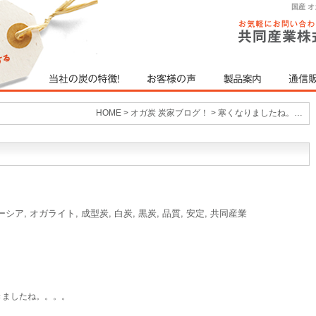
国産 
HOME
>
オガ炭 炭家ブログ！
>
寒くなりましたね。…
ーシア
,
オガライト
,
成型炭
,
白炭
,
黒炭
,
品質
,
安定
,
共同産業
きましたね。。。。