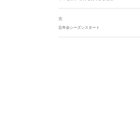
ビ
去
ゲ
の
ー
投
次
シ
稿:
次
ョ
忘年会シーズンスタート
の
ン
投
稿: