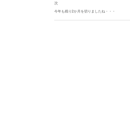
投
次
シ
稿:
次
ョ
今年も残り2か月を切りましたね・・・
の
ン
投
稿: