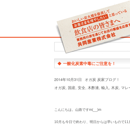
◆
一酸化炭素中毒にご注意を！
投
カ
2014年10月31日
オガ炭 炭家ブログ！
稿
テ
タ
オガ炭
,
国産
,
安全
,
木酢液
,
輸入
,
木炭
,
マレ
日:
ゴ
グ
リ
ー
こんにちは。山路ですm(__)m
10月も今日で終わり、明日からは早いもので1