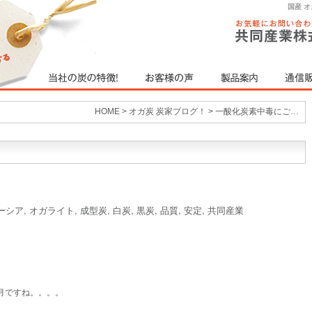
国産 
HOME
>
オガ炭 炭家ブログ！
>
一酸化炭素中毒にご…
ーシア
,
オガライト
,
成型炭
,
白炭
,
黒炭
,
品質
,
安定
,
共同産業
1月ですね。。。。