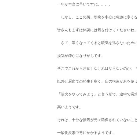
一年が本当に早いですね。。。。
しかし、ここの所、朝晩を中心に急激に寒くな
皆さんもまずは体調には気を付けてくださいね
さて、寒くなってくると暖気を逃さないため
換気が疎かになりがちです。
そこでこれから注意しなければならないのが、
以外と厨房での発生も多く、店の構造が炭を使
「炭火をやってみよう」と言う形で、途中で炭
高いようです。
それは、十分な換気が元々確保されていないこ
一酸化炭素中毒にかかるようです。