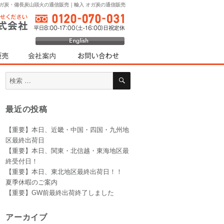
オガ炭・備長炭山頭火の通信販売｜輸入 オガ炭の通信販売
検
検
索
索
対
最近の投稿
象:
【重要】本日、近畿・中国・四国・九州地
区最終出荷日
【重要】本日、関東・北信越・東海地区最
終受付日！
【重要】本日、東北地区最終出荷日！！
夏季休暇のご案内
【重要】GW前最終出荷終了しました
アーカイブ