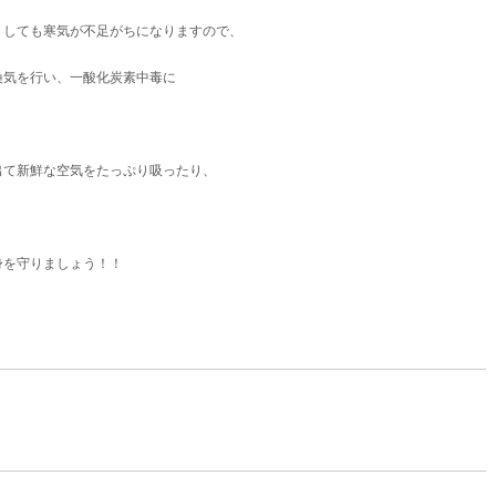
うしても寒気が不足がちになりますので、
換気を行い、一酸化炭素中毒に
て新鮮な空気をたっぷり吸ったり、
。
身を守りましょう！！