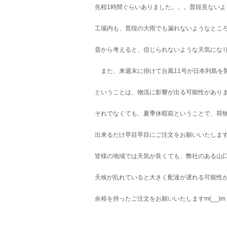
先程1時間ぐらいありました。。。普段見ないよ
工場内も、普段の大雨でも漏れないようなとこ
昔から考えると、信じられないような天気にな
また、来週末に掛けて台風11号が日本列島を
ということは、物流に影響が出る可能性があり
それでなくても、夏季休暇前ということで、荷
出来るだけ早目早目にご注文をお願いいたしま
皆様の地域では天気が良くても、弊社のある山
天候が乱れていると大きく配達が遅れる可能性
余裕を持ったご注文をお願いいたしますm(__)m