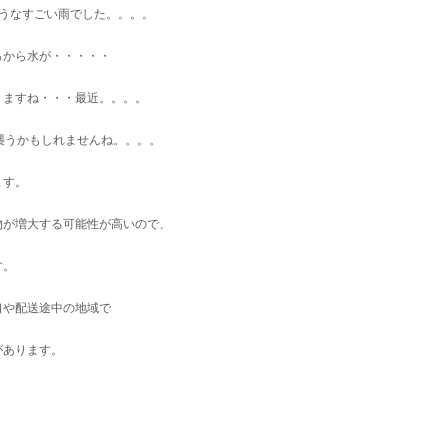
うなすごい雨でした。。。。
ろから水が・・・・・
りますね・・・最近。。。。
襲うかもしれませんね。。。。
ます。
物が増大する可能性が高いので、
す。
口や配送途中の地域で
があります。