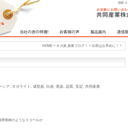
国産 
HOME
>
オガ炭 炭家ブログ！
>
出荷はお早めに！！
ーシア
,
オガライト
,
成型炭
,
白炭
,
黒炭
,
品質
,
安定
,
共同産業
熱帯雨林のようなスコールが