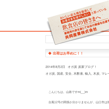
◆
出荷はお早めに！！
投
カ
2014年8月2日
オガ炭 炭家ブログ！
稿
テ
タ
オガ炭
,
国産
,
安全
,
木酢液
,
輸入
,
木炭
,
マレ
日:
ゴ
グ
リ
ー
こんにちは。山路ですm(__)m
台風12号の関係か分かりませんが、山口市は