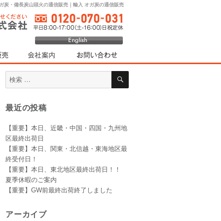
オガ炭・備長炭山頭火の通信販売｜輸入 オガ炭の通信販売
検
検
索
索
対
最近の投稿
象:
【重要】本日、近畿・中国・四国・九州地
区最終出荷日
【重要】本日、関東・北信越・東海地区最
終受付日！
【重要】本日、東北地区最終出荷日！！
夏季休暇のご案内
【重要】GW前最終出荷終了しました
アーカイブ