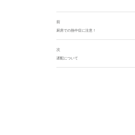
投
稿
前
ナ
過
厨房での熱中症に注意！
ビ
去
ゲ
の
ー
投
次
シ
稿:
次
ョ
遅配について
の
ン
投
稿: