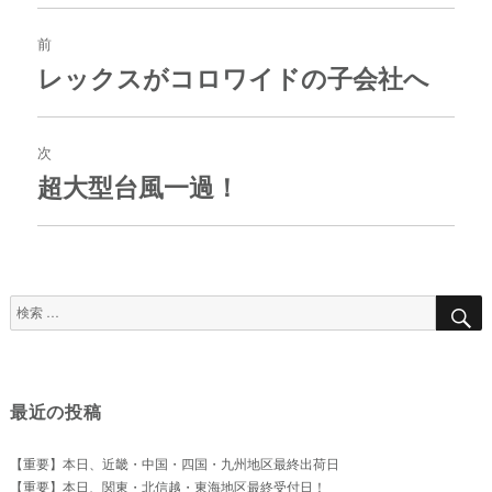
投
稿
前
ナ
レックスがコロワイドの子会社へ
過
ビ
去
ゲ
の
ー
投
次
シ
稿:
ョ
超大型台風一過！
次
ン
の
投
稿:
検
索
対
象:
最近の投稿
【重要】本日、近畿・中国・四国・九州地区最終出荷日
【重要】本日、関東・北信越・東海地区最終受付日！