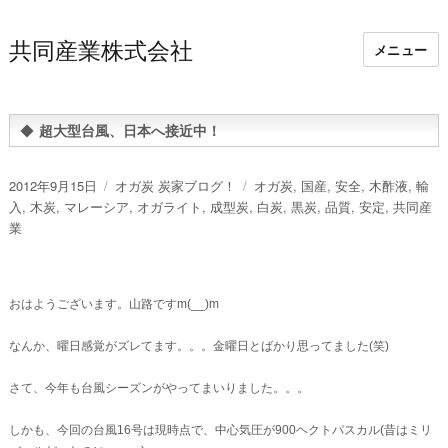
共同産業株式会社
メニュー
◆
超大型台風、日本へ接近中！
投
カ
タ
2012年9月15日
オガ炭 炭家ブログ！
オガ炭
,
国産
,
安全
,
木酢液
,
輸
稿
テ
グ
入
,
木炭
,
マレーシア
,
オガライト
,
成型炭
,
白炭
,
黒炭
,
品質
,
安定
,
共同産
日:
ゴ
業
リ
ー
おはようございます。山路ですm(__)m
なんか、曜日感覚がズレてます。。。金曜日とばかり思ってました(笑)
さて、今年も台風シーズンがやってまいりました。。。
しかも、今回の台風16号は現時点で、中心気圧が900ヘクトパスカル(昔はミリ