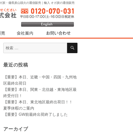
オガ炭・備長炭山頭火の通信販売｜輸入 オガ炭の通信販売
検
検
索
索
対
最近の投稿
象:
【重要】本日、近畿・中国・四国・九州地
区最終出荷日
【重要】本日、関東・北信越・東海地区最
終受付日！
【重要】本日、東北地区最終出荷日！！
夏季休暇のご案内
【重要】GW前最終出荷終了しました
アーカイブ