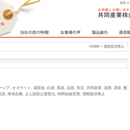
国産 
HOME
>
酒類提供禁止
ーシア
,
オガライト
,
成型炭
,
白炭
,
黒炭
,
品質
,
安定
,
共同産業
,
混雑
,
遅延
,
配
要請
,
帰省自粛
,
まん延防止措置法
,
時間短縮営業
,
酒類提供禁止