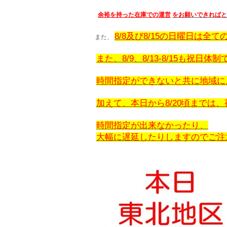
余裕を持った在庫での運営
をお願いできればと
8/8及び8/15の日曜日は
また、
また、8/9、8/13-8/15も
時間指定ができないと共に地域に
加えて、本日から8/20頃までは
時間指定が出来なかったり、
大幅に遅延したりしますので
ご注