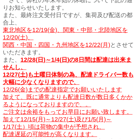
さて、弊社の年末年始の休暇について下記の通
りお知らせいたします。
また、最終注文受付日ですが、集荷及び配送の都
合上、
東北地区を12/19(金)、関東・中部・北陸地区を
12/20(土)、
関西・中国・四国・九州地区を12/22(月)
とさせて
いただきます。
また、
12/28(日)～1/4(日
)の8日間は配達は出来ま
せんし、
12/27(土)も土曜日体制の為、配達ドライバー数も
大幅に少なくなりますので、
12/26(金)までの配達指定でお願いいたします
加えて、既に通常よりも配達日数が数日多くかか
るようになっておりますので、。
ご注文は余裕を
もってお早目にお願い致します。
加えて12/15(月)～12/27(土)及び1/5(月)～
1/17(土）頃は荷物の集中が予想され、
配達遅延の可能性が高くなります。