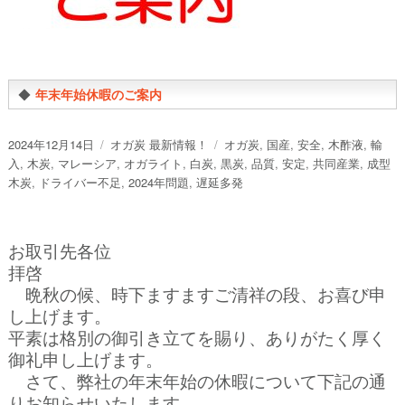
◆
年末年始休暇のご案内
投
カ
タ
2024年12月14日
オガ炭 最新情報！
オガ炭
,
国産
,
安全
,
木酢液
,
輸
稿
テ
グ
入
,
木炭
,
マレーシア
,
オガライト
,
白炭
,
黒炭
,
品質
,
安定
,
共同産業
,
成型
日:
ゴ
木炭
,
ドライバー不足
,
2024年問題
,
遅延多発
リ
ー
お取引先各位
拝啓
晩秋の候、時下ますますご清祥の段、お喜び申
し上げます。
平素は格別の御引き立てを賜り、ありがたく厚く
御礼申し上げます。
さて、弊社の年末年始の休暇について下記の通
りお知らせいたします。