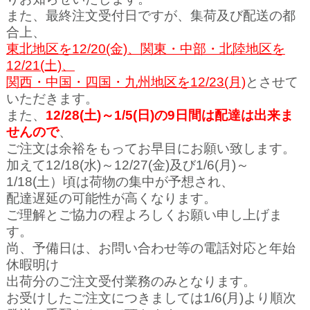
また、最終注文受付日ですが、集荷及び配送の都
合上、
東北地区を12/20(金)、関東・中部・北陸地区を
12/21(土)、
関西・中国・四国・九州地区を12/23(月)
とさせて
いただきます。
また、
12/28(土)～1/5(日
)の9日間は配達は出来ま
せんので
、
ご注文は余裕を
もってお早目にお願い致します。
加えて12/18(水)～12/27(金)及び1/6(月)～
1/18(土）頃は荷物の集中が予想され、
配達遅延の可能性が高くなります。
ご理解とご協力の程よろしくお願い申し上げま
す。
尚、予備日は、お問い合わせ等の電話対応と年始
休暇明け
出荷分のご注文受付業務のみとなります。
お受けしたご注文につきましては1/6(月)より順次