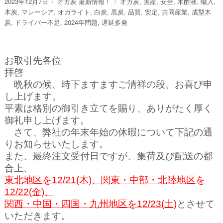
投
カ
タ
2023年12月7日
オガ炭 最新情報！
オガ炭
,
国産
,
安全
,
木酢液
,
輸入
,
稿
テ
グ
木炭
,
マレーシア
,
オガライト
,
白炭
,
黒炭
,
品質
,
安定
,
共同産業
,
成型木
日:
ゴ
炭
,
ドライバー不足
,
2024年問題
,
遅延多発
リ
ー
お取引先各位
拝啓
晩秋の候、時下ますますご清祥の段、お喜び申
し上げます。
平素は格別の御引き立てを賜り、ありがたく厚く
御礼申し上げます。
さて、弊社の年末年始の休暇について下記の通
りお知らせいたします。
また、最終注文受付日ですが、集荷及び配送の都
合上、
東北地区を12/21(木)、関東・中部・北陸地区を
12/22(金)、
関西・中国・四国・九州地区を12/23(土)
とさせて
いただきます。