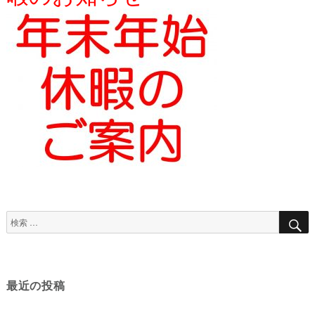
検
索
対
象:
最近の投稿