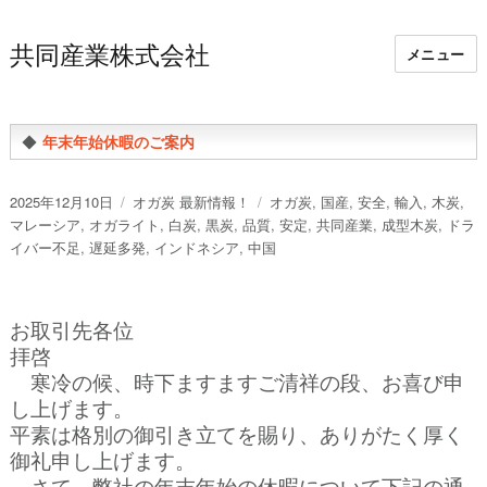
共同産業株式会社
メニュー
◆
年末年始休暇のご案内
投
カ
タ
2025年12月10日
オガ炭 最新情報！
オガ炭
,
国産
,
安全
,
輸入
,
木炭
,
稿
テ
グ
マレーシア
,
オガライト
,
白炭
,
黒炭
,
品質
,
安定
,
共同産業
,
成型木炭
,
ドラ
日:
ゴ
イバー不足
,
遅延多発
,
インドネシア
,
中国
リ
ー
お取引先各位
拝啓
寒冷の候、時下ますますご清祥の段、お喜び申
し上げます。
平素は格別の御引き立てを賜り、ありがたく厚く
御礼申し上げます。