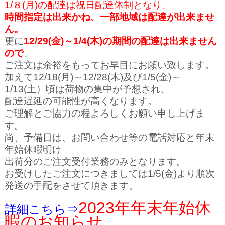
1/８(月)の配達は祝日配達体制となり、
時間指定は出来かね、一部地域は配達が出来ませ
ん。
更に
12/29(金)～1/4(木
)の期間の配達は出来ません
ので
、
ご注文は余裕を
もってお早目にお願い致します。
加えて12/18(月)～12/28(木)及び1/5(金)～
1/13(土）頃は荷物の集中が予想され、
配達遅延の可能性が高くなります。
ご理解とご協力の程よろしくお願い申し上げま
す。
尚、予備日は、お問い合わせ等の電話対応と年末
年始休暇明け
出荷分のご注文受付業務のみとなります。
お受けしたご注文につきましては1/5(金)より順次
発送の手配をさせて頂きます。
2023年年末年始休
詳細こちら⇒
暇のお知らせ