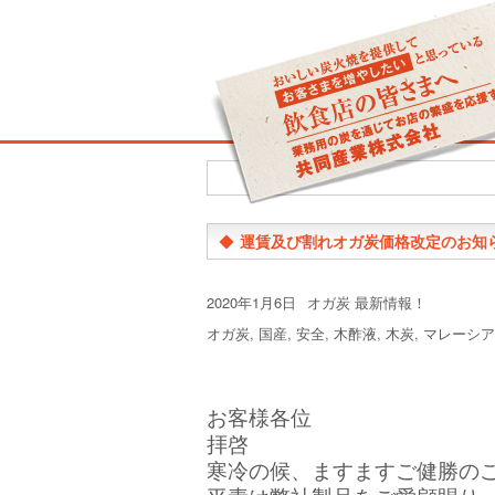
◆
運賃及び割れオガ炭価格改定のお知
投
カ
2020年1月6日
オガ炭 最新情報！
稿
テ
タ
オガ炭
,
国産
,
安全
,
木酢液
,
木炭
,
マレーシア
日:
ゴ
グ
リ
ー
お客様各位
拝啓
寒冷の候、ますますご健勝の