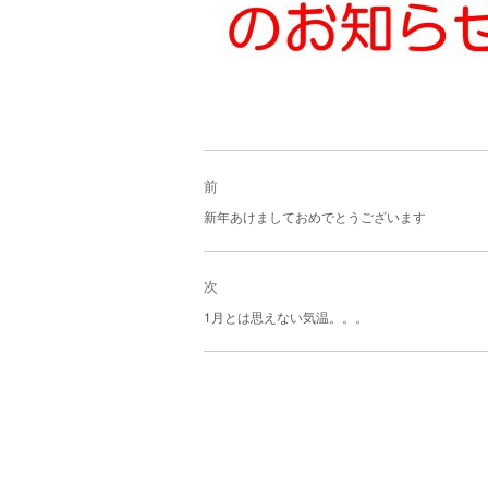
投
稿
前
ナ
過
新年あけましておめでとうございます
ビ
去
ゲ
の
ー
投
次
シ
稿:
次
ョ
1月とは思えない気温。。。
の
ン
投
稿: