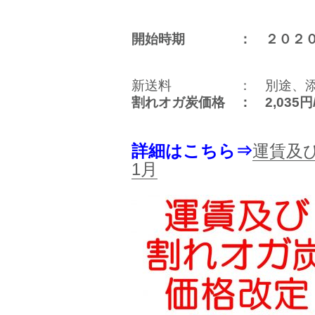
開始時期 ： ２０２０年
新送料 ： 別途、添付
割れオガ炭価格 ： 2,035円/
詳細はこちら⇒
運賃及
1月