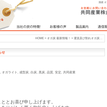
国産 
HOME
>
オガ炭 最新情報！
>
運賃及び割れオガ炭…
らせ
,
オガライト
,
成型炭
,
白炭
,
黒炭
,
品質
,
安定
,
共同産業
こととお喜び申し上げます。