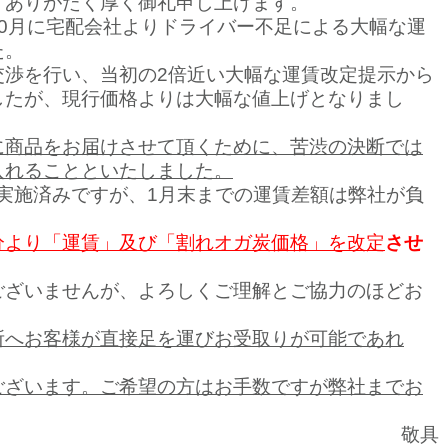
、ありがたく厚く御礼申し上げます。
0月に宅配会社よりドライバー不足による大幅な運
た。
交渉を行い、当初の2倍近い大幅な運賃改定提示から
したが、現行価格よりは大幅な値上げとなりまし
に商品をお届けさせて頂くために、苦渋の決断では
入れることといたしました。
定実施済みですが、1月末までの運賃差額は弊社が負
分より「運賃」及び「割れオガ炭価格」を改定
させ
ございませんが、よろしくご理解とご協力のほどお
所へお客様が直接足を運びお受取りが可能であれ
ございます。ご希望の方はお手数ですが弊社までお
敬具