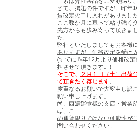
平素は弊社製品をご愛顧賜り
さて、掲題の件ですが、昨年1
賃改定の申し入れがありまし
ここ数か月に亘って粘り強く
先方からも歩み寄って頂きま
た。
弊社といたしましてもお客様
ありますが、価格改定を受け
(すでに昨年12月より価格改
担させて頂きます。)
そこで、
２月１日（土）出荷
て頂きたく存じます
。
度重なるお願いで大変申し訳
願い申し上げます。
尚、西濃運輸様の支店・営業
ば、こ
の運賃限りではない可能性が
問い合わせください。