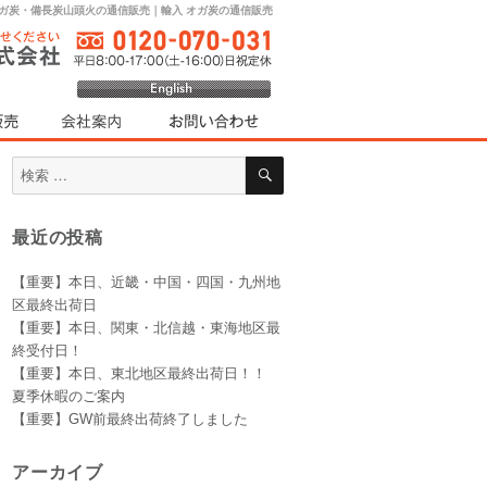
オガ炭・備長炭山頭火の通信販売｜輸入 オガ炭の通信販売
検
検
索
索
対
最近の投稿
象:
【重要】本日、近畿・中国・四国・九州地
区最終出荷日
【重要】本日、関東・北信越・東海地区最
終受付日！
【重要】本日、東北地区最終出荷日！！
夏季休暇のご案内
【重要】GW前最終出荷終了しました
アーカイブ