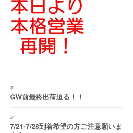
投
稿
前
ナ
GW前最終出荷迫る！！
過
ビ
去
ゲ
の
ー
投
次
シ
稿:
ョ
7/21-7/28到着希望の方ご注意願いま
次
ン
の