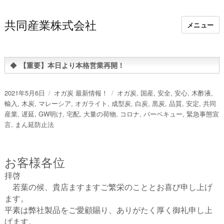
共同産業株式会社
メニュー
◆
【重要】本日より本格営業再開！
投
カ
タ
2021年5月6日
オガ炭 最新情報！
オガ炭
,
国産
,
安全
,
安心
,
木酢液
,
稿
テ
グ
輸入
,
木炭
,
マレーシア
,
オガライト
,
成型炭
,
白炭
,
黒炭
,
品質
,
安定
,
共同
日:
ゴ
産業
,
遅延
,
GW明け
,
宅配
,
大量の荷物
,
コロナ
,
バーベキュー
,
緊急事態宣
リ
言
,
まん延防止法
ー
お客様各位
拝啓
若葉の候、貴店ますますご繁栄のこととお喜び申し上げ
ます。
平素は弊社製品をご愛顧賜り、ありがたく厚く御礼申し上
げます。