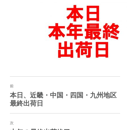
投
稿
前
ナ
本日、近畿・中国・四国・九州地区
過
ビ
去
最終出荷日
ゲ
の
ー
投
シ
稿:
ョ
次
ン