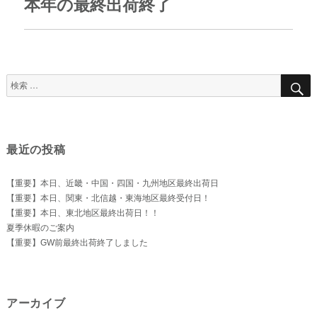
本年の最終出荷終了
次
の
投
稿:
検
索
対
象:
最近の投稿
【重要】本日、近畿・中国・四国・九州地区最終出荷日
【重要】本日、関東・北信越・東海地区最終受付日！
【重要】本日、東北地区最終出荷日！！
夏季休暇のご案内
【重要】GW前最終出荷終了しました
アーカイブ