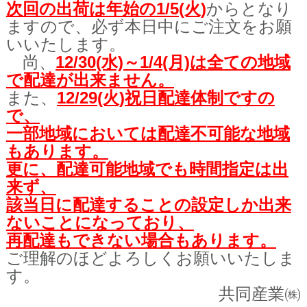
次回の出荷は年始の1/5(火)
からとなり
ますので、
必ず本日中にご注文をお願
いいたします。
尚、
12/30(水)～1/4(月)は全ての地域
で配達が出来ません。
また、
12/29(火)祝日配達体制ですの
で、
一部地域においては配達不可能な地域
もあります。
更に、配達可能地域でも
時間指定は出
来ず、
該当日に配達することの
設定しか出来
ないことになっており、
再配達もできない場合もあります。
ご理解のほどよろしくお願いいたしま
す。
共同産業㈱