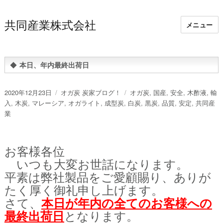
共同産業株式会社
メニュー
◆
本日、年内最終出荷日
投
カ
タ
2020年12月23日
オガ炭 炭家ブログ！
オガ炭
,
国産
,
安全
,
木酢液
,
輸
稿
テ
グ
入
,
木炭
,
マレーシア
,
オガライト
,
成型炭
,
白炭
,
黒炭
,
品質
,
安定
,
共同産
日:
ゴ
業
リ
ー
お客様各位
いつも大変お世話になります。
平素は弊社製品をご愛顧賜り、ありが
たく厚く御礼申し上げます。
さて、
本日が年内の全てのお客様への
最終出荷日
となります。