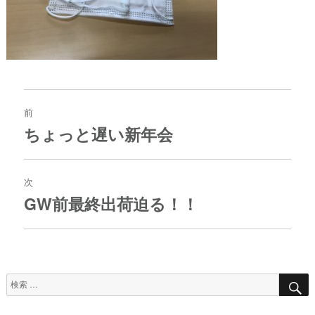
投
稿
前
ナ
ちょっと遅い新年会
過
ビ
去
ゲ
の
ー
投
次
シ
稿:
ョ
GW前最終出荷迫る！！
次
ン
の
投
稿:
検
索
対