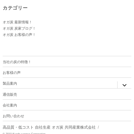
カテゴリー
オガ炭 最新情報！
オガ炭 炭家ブログ！
オガ炭 お客様の声！
当社の炭の特徴！
お客様の声
サ
製品案内
ブ
メ
ニ
通信販売
ュ
ー
を
会社案内
展
開
お問い合わせ
高品質・低コスト 自社生産 オガ炭 共同産業株式会社