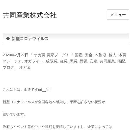
共同産業株式会社
メニュー
◆
新型コロナウィルス
投
カ
タ
2020年2月27日
オガ炭 炭家ブログ！
国産
,
安全
,
木酢液
,
輸入
,
木炭
,
稿
テ
グ
マレーシア
,
オガライト
,
成型炭
,
白炭
,
黒炭
,
品質
,
安定
,
共同産業
,
宅配
,
日:
ゴ
ブログ！ オガ炭
リ
ー
こんにちは。山路ですm(__)m
新型コロナウィルスが全国各地へ感染し、予断を許さない状況が
続いています。
政府もイベント等の中止や延期を要請していますし、企業によっては