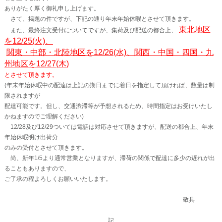
ありがたく厚く御礼申し上げます。
さて、掲題の件ですが、下記の通り年末年始休暇とさせて頂きます。
東北地区
また、最終注文受付についてですが、集荷及び配送の都合上、
を12/25(火)、
関東・中部・北陸地区を12/26(水)、関西・中国・四国・九
州地区を12/27(木)
とさせて頂きます。
(年末年始休暇中の配達は上記の期日までに着日を指定して頂ければ、数量は制
限されますが
配達可能です。但し、交通渋滞等が予想されるため、時間指定はお受けいたし
かねますのでご理解ください)
12/28及び12/29ついては電話は対応させて頂きますが、配送の都合上、年末
年始休暇明け出荷分
のみの受付とさせて頂きます。
尚、新年1/5より通常営業となりますが、滞荷の関係で配達に多少の遅れが出
ることもありますので、
ご了承の程よろしくお願いいたします。
敬具
記