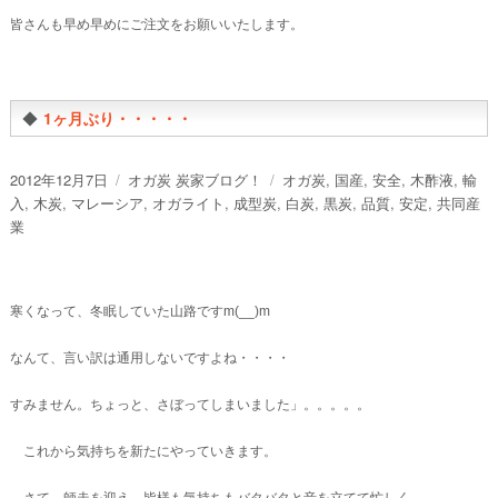
皆さんも早め早めにご注文をお願いいたします。
◆
1ヶ月ぶり・・・・・
投
カ
タ
2012年12月7日
オガ炭 炭家ブログ！
オガ炭
,
国産
,
安全
,
木酢液
,
輸
稿
テ
グ
入
,
木炭
,
マレーシア
,
オガライト
,
成型炭
,
白炭
,
黒炭
,
品質
,
安定
,
共同産
日:
ゴ
業
リ
ー
寒くなって、冬眠していた山路ですm(__)m
なんて、言い訳は通用しないですよね・・・・
すみません。ちょっと、さぼってしまいました」。。。。。
これから気持ちを新たにやっていきます。