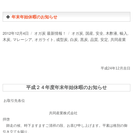
◆
年末年始休暇のお知らせ
投
カ
タ
2012年12月4日
オガ炭 最新情報！
オガ炭
,
国産
,
安全
,
木酢液
,
輸入
,
稿
テ
グ
木炭
,
マレーシア
,
オガライト
,
成型炭
,
白炭
,
黒炭
,
品質
,
安定
,
共同産業
日:
ゴ
リ
ー
平成24年12月吉日
平成２４年度年末年始休暇のお知らせ
お取引先各位
共同産業株式会社
拝啓
師走の候、時下ますますご清祥の段、お喜び申し上げます。平素は格別の御
引き立てを賜り、