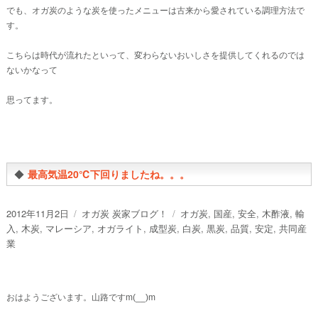
でも、オガ炭のような炭を使ったメニューは古来から愛されている調理方法で
す。
こちらは時代が流れたといって、変わらないおいしさを提供してくれるのでは
ないかなって
思ってます。
◆
最高気温20℃下回りましたね。。。
投
カ
タ
2012年11月2日
オガ炭 炭家ブログ！
オガ炭
,
国産
,
安全
,
木酢液
,
輸
稿
テ
グ
入
,
木炭
,
マレーシア
,
オガライト
,
成型炭
,
白炭
,
黒炭
,
品質
,
安定
,
共同産
日:
ゴ
業
リ
ー
おはようございます。山路ですm(__)m