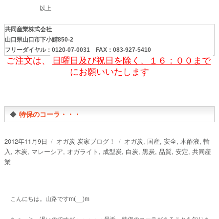
以上
共同産業株式会社
山口県山口市下小鯖
850-2
フリーダイヤル：0120-07-0031 FAX：083-927-5410
ご注文は、
日曜日及び祝日を除く、１６：００まで
にお願いいたします
◆
特保のコーラ・・・
投
カ
タ
2012年11月9日
オガ炭 炭家ブログ！
オガ炭
,
国産
,
安全
,
木酢液
,
輸
稿
テ
グ
入
,
木炭
,
マレーシア
,
オガライト
,
成型炭
,
白炭
,
黒炭
,
品質
,
安定
,
共同産
日:
ゴ
業
リ
ー
こんにちは。山路ですm(__)m