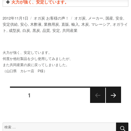
◆
火力が強く、安定しています。
投
カ
タ
2012年11月1日
オガ炭 お客様の声！
オガ炭
,
メーカー
,
国産
,
安全
,
稿
テ
グ
安定供給
,
安心
,
木酢液
,
業務用炭
,
直販
,
輸入
,
木炭
,
マレーシア
,
オガライ
日:
ゴ
ト
,
成型炭
,
白炭
,
黒炭
,
品質
,
安定
,
共同産業
リ
ー
火力が強く、安定しています。
何度か他社製品を少し使用してみましたが、
また共同産業の炭に戻ってしまいました。
（山口県 カレー店 P様）
投
稿
ページ
1
ナ
次の
ビ
ペー
ゲ
ジ
ー
シ
検