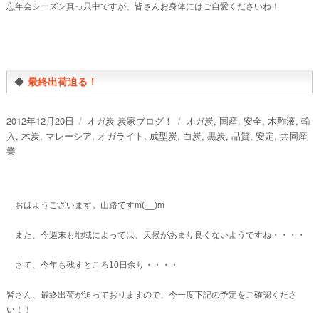
忘年会シーズン真っ只中ですが、皆さんお身体にはご自愛くださいね！
◆
最終出荷迫る！
投
カ
タ
2012年12月20日
オガ炭 炭家ブログ！
オガ炭
,
国産
,
安全
,
木酢液
,
輸
稿
テ
グ
入
,
木炭
,
マレーシア
,
オガライト
,
成型炭
,
白炭
,
黒炭
,
品質
,
安定
,
共同産
日:
ゴ
業
リ
ー
おはようございます。山路ですm(__)m
また、今週末も地域によっては、天候があまり良くないようですね・・・・
さて、今年も残すところ10日余り・・・・
皆さん、最終出荷が迫っておりますので、今一度下記の予定をご確認くださ
い！！