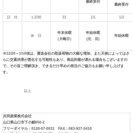
最終受付
最終受付
日 付
１2/30
31
1/1
1/2
年末休暇
年始休暇
休 日
年始休暇
（大晦日）
(元 旦)
※12/20～1/10頃は、運送会社の取扱荷物の大幅な増加、また天候によってはさ
らに交通渋滞が悪化する可能性もあり、商品到着が遅れる場合もございますの
で、その旨ご理解頂き、できるだけ早めの発注のご協力もお願い申し上げま
す。
以上
共同産業株式会社
山口県山口市下小鯖
850-2
フリーダイヤル：0120-07-0031 FAX：083-927-5410