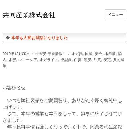
共同産業株式会社
メニュー
◆
本年も大変お世話になりました
投
カ
タ
2012年12月29日
オガ炭 最新情報！
オガ炭
,
国産
,
安全
,
木酢液
,
輸
稿
テ
グ
入
,
木炭
,
マレーシア
,
オガライト
,
成型炭
,
白炭
,
黒炭
,
品質
,
安定
,
共同産
日:
ゴ
業
リ
ー
お客様各位
いつも弊社製品をご愛顧賜り、ありがたく厚く御礼申し
上げます。
さて、本年の営業も本日をもって、無事に終了させて頂
きました。
年々原料事情も厳しくなっていく中で、同業者の生産縮