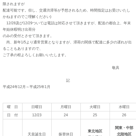
限されますが
配達可能です。但し、交通渋滞等が予想されるため、時間指定はお受けいたし
かねますのでご理解ください)
12/28及び12/29ついては電話は対応させて頂きますが、配送の都合上、年末
年始休暇明け出荷分
のみの受付とさせて頂きます。
尚、新年1/5より通常営業となりますが、滞荷の関係で配達に多少の遅れが出
ることもありますので、
ご了承の程よろしくお願いいたします。
敬具
記
平成24年12月～平成25年1月
曜 日
日曜日
月曜日
火曜日
水曜日
日 付
12/23
24
25
26
関東・中部
東北地区
天皇誕生日
振替休日
北陸地区