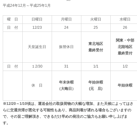
平成24年12月～平成25年1月
曜 日
日曜日
月曜日
火曜日
水曜日
日 付
12/23
24
25
26
関東・中部
東北地区
天皇誕生日
振替休日
北陸地区
最終受付
最終受付
日 付
１2/30
31
1/1
1/2
年末休暇
年始休暇
休 日
年始休暇
（大晦日）
(元 旦)
※12/20～1/10頃は、運送会社の取扱荷物の大幅な増加、また天候によってはさ
らに交通渋滞が悪化する可能性もあり、商品到着が遅れる場合もございますの
で、その旨ご理解頂き、できるだけ早めの発注のご協力もお願い申し上げま
す。