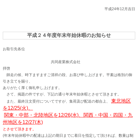
平成24年12月吉日
平成２４年度年末年始休暇のお知らせ
お取引先各位
共同産業株式会社
拝啓
師走の候、時下ますますご清祥の段、お喜び申し上げます。平素は格別の御
引き立てを賜り、
ありがたく厚く御礼申し上げます。
さて、掲題の件ですが、下記の通り年末年始休暇とさせて頂きます。
東北地区
また、最終注文受付についてですが、集荷及び配送の都合上、
を12/25(火)、
関東・中部・北陸地区を12/26(水)、関西・中国・四国・九
州地区を12/27(木)
とさせて頂きます。
(年末年始休暇中の配達は上記の期日までに着日を指定して頂ければ、数量は制