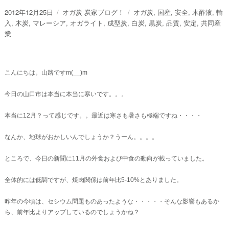
投
カ
タ
2012年12月25日
オガ炭 炭家ブログ！
オガ炭
,
国産
,
安全
,
木酢液
,
輸
稿
テ
グ
入
,
木炭
,
マレーシア
,
オガライト
,
成型炭
,
白炭
,
黒炭
,
品質
,
安定
,
共同産
日:
ゴ
業
リ
ー
こんにちは。山路ですm(__)m
今日の山口市は本当に本当に寒いです。。。
本当に12月？って感じです。。最近は寒さも暑さも極端ですね・・・・
なんか、地球がおかしいんでしょうか？うーん。。。。
ところで、今日の新聞に11月の外食および中食の動向が載っていました。
全体的には低調ですが、焼肉関係は前年比5-10%とありました。
昨年の今頃は、セシウム問題ものあったような・・・・・そんな影響もあるか
ら、前年比よりアップしているのでしょうかね？