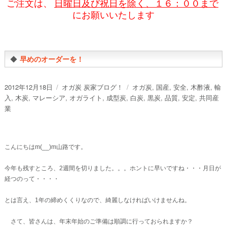
ご注文は、
日曜日及び祝日を除く、１６：００まで
にお願いいたします
◆
早めのオーダーを！
投
カ
タ
2012年12月18日
オガ炭 炭家ブログ！
オガ炭
,
国産
,
安全
,
木酢液
,
輸
稿
テ
グ
入
,
木炭
,
マレーシア
,
オガライト
,
成型炭
,
白炭
,
黒炭
,
品質
,
安定
,
共同産
日:
ゴ
業
リ
ー
こんにちはm(__)m山路です。
今年も残すところ、2週間を切りました。。。ホントに早いですね・・・月日が
経つのって・・・・
とは言え、1年の締めくくりなので、綺麗しなければいけませんね。
さて、皆さんは、年末年始のご準備は順調に行っておられますか？