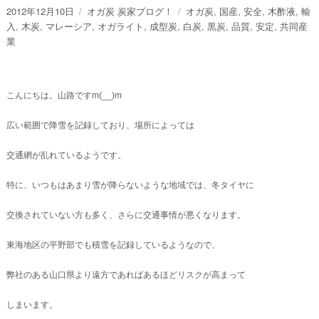
投
カ
タ
2012年12月10日
オガ炭 炭家ブログ！
オガ炭
,
国産
,
安全
,
木酢液
,
輸
稿
テ
グ
入
,
木炭
,
マレーシア
,
オガライト
,
成型炭
,
白炭
,
黒炭
,
品質
,
安定
,
共同産
日:
ゴ
業
リ
ー
こんにちは。山路ですm(__)m
広い範囲で降雪を記録しており、場所によっては
交通網が乱れているようです。
特に、いつもはあまり雪が降らないような地域では、冬タイヤに
交換されていない方も多く、さらに交通事情が悪くなります。
東海地区の平野部でも積雪を記録しているようなので、
弊社のある山口県より遠方であればあるほどリスクが高まって
しまいます。