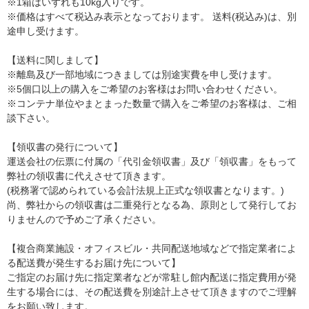
※1箱はいずれも10kg入りです。
※価格はすべて税込み表示となっております。 送料(税込み)は、別
途申し受けます。
【送料に関しまして】
※離島及び一部地域につきましては別途実費を申し受けます。
※5個口以上の購入をご希望のお客様はお問い合わせください。
※コンテナ単位やまとまった数量で購入をご希望のお客様は、ご相
談下さい。
【領収書の発行について】
運送会社の伝票に付属の「代引金領収書」及び「領収書」をもって
弊社の領収書に代えさせて頂きます。
(税務署で認められている会計法規上正式な領収書となります。)
尚、弊社からの領収書は二重発行となる為、原則として発行してお
りませんので予めご了承ください。
【複合商業施設・オフィスビル・共同配送地域などで指定業者によ
る配送費が発生するお届け先について】
ご指定のお届け先に指定業者などが常駐し館内配送に指定費用が発
生する場合には、その配送費を別途計上させて頂きますのでご理解
をお願い致します。